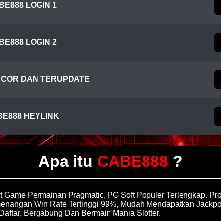
BE888 LOGIN 1
BE888 LOGIN 2
ACOR DAN TERUPDATE
E888 HEYLINK
Apa itu
CABE888
?
 Game Permainan Pragmatic, PG Soft Populer Terlengkap. Pro
enangan Win Rate Tertinggi 99%, Mudah Mendapatkan Jackpo
aftar, Bergabung Dan Bermain Mania Slotter.