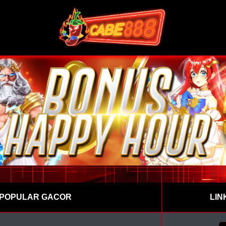
 POPULAR GACOR
LIN