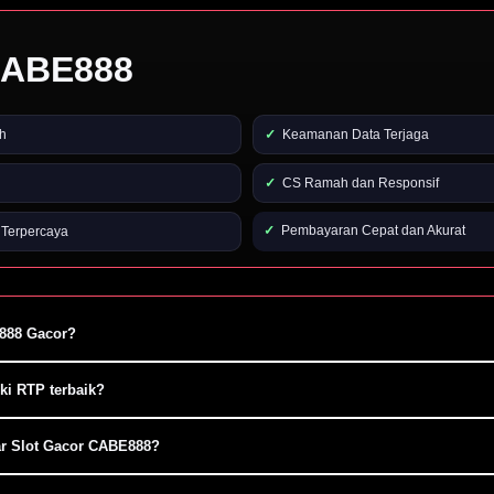
CABE888
h
Keamanan Data Terjaga
CS Ramah dan Responsif
Pembayaran Cepat dan Akurat
 Terpercaya
888 Gacor?
i RTP terbaik?
ar Slot Gacor CABE888?